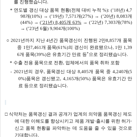
를 진행했습니다.
* 연도별 갱신 대상 품목 현황(전체 대비 누적 %): (’18년) 4,7
98개(10%) → (’19년) 7,571개(27%) → (’20년) 8,083개
(44%) →
(’21년) 8,405개 63%
→ (’22년) 7,303개(78%)
→ (’23년 6월) 9,904개(100%)
○ 2021년까지 지난 4년간 품목갱신이 진행된 2만8,857개 품목
중 1만7,461개 품목
(61%)
의 갱신이 완료됐으나, 1만 1,39
*
6개 품목
(39%)
은 유효기간 만료 등
으로 정리됐습니다.
* 수출 전용 품목으로 전환, 업체에서의 품목 취하 포함
- 2021년의 경우, 품목갱신 대상 8,405개 품목 중 4,240개
(5
0%)
품목은 갱신됐고, 4,165개
(50%)
품목은 유효기간 만
료 등으로 정리됐습니다.
□ 식약처는 품목갱신 결과 공개가 업계의 의약품 품목갱신 제도
에 대한 이해도를 향상시키고 제품 개발·출시를 위한 허가·
신고 품목 현황을 파악하는 데 도움을 줄 수 있을 것으로
기대합니다.