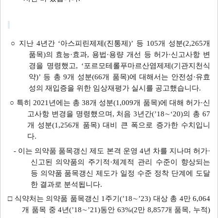
○ 지난 4년간 ‘아스피린제제
(진통제)
’ 등 105개 성분
(2,265개
품목)
의 효능·효과, 용법·용량 개선 등 허가·신고사항 변
경을 명령했고, ‘포르모테롤푸마르산염제제
(기관지천식
약)
’ 등 총 9개 성분
(66개 품목)
에 대해서는 안전성·유효
성의 재입증을 위한 임상재평가 실시를 공고했습니다.
○ 특히 2021년에는 총 38개 성분
(1,009개 품목)
에 대해 허가·신
고사항 변경을 명령했으며, 처음 3년간
(’18∼‘20)
의 총 67
개 성분
(1,256개 품목)
대비 큰 폭으로 증가한 수치입니
다.
- 이는 의약품 품목갱신 제도 본격 운영 4년 차를 지나며 허가·
신고된 의약품의 주기적·체계적 관리 수준이 향상되는
등 의약품 품목갱신 제도가 일정 수준 정착 단계에 도달
한 결과로 분석됩니다.
□ 식약처는 의약품 품목갱신 1주기
(’18∼’23)
대상 총 4만 6,064
개 품목 중 4년
(’18∼’21)
동안 63%
(2만 8,857개 품목, 누적)