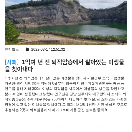
휴먼일보
2022-03-17 12:51:32
1억여 년 전 퇴적암층에서 살아있는 미생물
[사회]
을 찾아내다
1억여 년 전 퇴적암층에서 살아있는 미생물을 찾아내다 환경부 소속 국립생물
자원관(관장 서민환)은 지난해 6월부터 최근까지 한국지질자원연구원과 공동
연구를 통해 지하 300m 이상의 퇴적암층 시료에서 미생물의 생존을 확인하고,
분리·배양에 성공했다고 밝혔다.연구진은 경남 진주시와 대구광역시 소재의 퇴
적암층 2곳(진주층, 대구층)을 750m까지 채굴하여 빛과 물, 산소가 없는 가혹한
환경에 살고 있는 미생물을 탐색했다.그 결과, 약 1억 1천만 년 전 생성된 것으로
추정되는 2곳의 퇴적암층에서 마이크로바이옴 군집 분석을 통해 9…