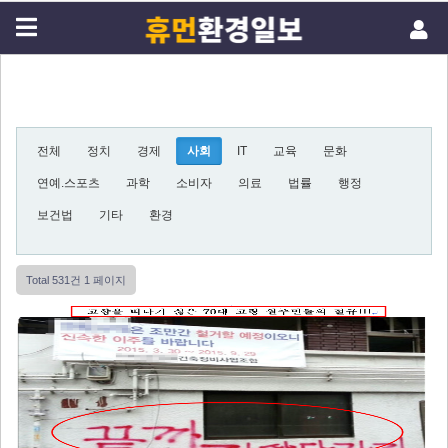
전체
정치
경제
사회
IT
교육
문화
연예.스포츠
과학
소비자
의료
법률
행정
보건법
기타
환경
Total 531건
1 페이지