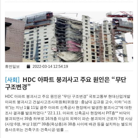
휴먼일보
2022-03-14 12:54:19
HDC 아파트 붕괴사고 주요 원인은 “무단
[사회]
구조변경”
HDC 아파트 붕괴사고 주요 원인은 “무단 구조변경” 국토교통부 현대산업개발
아파트 붕괴사고 건설사고조사위원회(위원장 : 충남대 김규용 교수, 이하 “사조
위”)는 지난 1월 11일 광주 아파트 신축공사 현장에서 발생한 붕괴사고*에 대한
조사 결과를 발표하였다.* ’22.1.11. 아파트 신축공사 현장에서 PIT층** 바닥이
붕괴되면서 39층 하부로 16개층 이상의 외벽이 파손·붕괴되어 근로자 7명 사상
(사망 6명, 부상 1명)** 39층(옥상층)과 38층 사이에 배관 등을 설치하는 별도의
층사조위는 건축구조·건축시공·법률 …