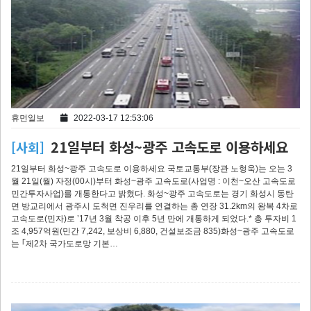
휴먼일보
2022-03-17 12:53:06
21일부터 화성~광주 고속도로 이용하세요
[사회]
21일부터 화성~광주 고속도로 이용하세요 국토교통부(장관 노형욱)는 오는 3
월 21일(월) 자정(00시)부터 화성~광주 고속도로(사업명 : 이천~오산 고속도로
민간투자사업)를 개통한다고 밝혔다. 화성~광주 고속도로는 경기 화성시 동탄
면 방교리에서 광주시 도척면 진우리를 연결하는 총 연장 31.2km의 왕복 4차로
고속도로(민자)로 ’17년 3월 착공 이후 5년 만에 개통하게 되었다.* 총 투자비 1
조 4,957억원(민간 7,242, 보상비 6,880, 건설보조금 835)화성~광주 고속도로
는 ｢제2차 국가도로망 기본…