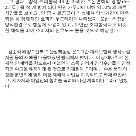
그 결과
,
양식 조피볼락
48
만 마리가 수온변화의 영향
(5~
25
℃
)
을
적
게 받게 되어 연안 가두리에 비해 약
30%
의 빠른
성장률을 보이고
,
연
중 사료공급이 가능해져 양식기간이 단축
되는 등 경제적인 효과가
두드러지게 나타났다
.
또한
,
깨끗한
양식환경으로 항생제 사용이 없고
,
자연산 조피볼락과도 비슷
한 채색을 띠어 소비자의 선호도도 높을 것으로 예상된다
.
김준석 해양수산부 수산정책실장
은
“
그간 재해보험과 냉각시설
지원
등의 재해를 대응해왔던 방식에서 벗어나
,
어장 재배치로 선
제적
인
예방을 함으로써 어업인의 소득 안정과 양식수산물의 안정
적인 수급을 유지하게 될 것으로 기대된다
.”
라며
, “
수온 등의 어
장환경 변화에 맞춰 어장 재배치 사업을 지속적으로 확대 추진하
고
,
지자체와 어업인의 참여를 독려해 나갈 계획이다
.”
라고 말했
다
.