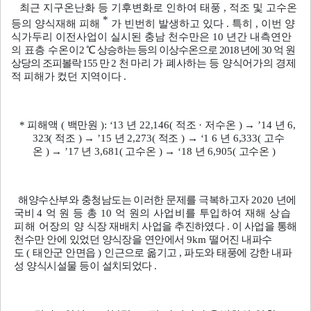
최근 지구온난화 등 기후변화로 인하여 태풍
,
적조 및 고수온
*
등의 양식재해
피해
가 빈번히 발생하고 있다
.
특히
,
이번 양
식가두리 이전사업이 실시된 충남 천수만은
10
년간 내측연안
의 표층 수온이
2
℃
상승하는 등의 이상수온으로
2018
년에
30
억 원
상당의 조피볼락
155
만
2
천 마리
가 폐사하는 등 양식어가의 경제
적 피해가 컸던 지역이다
.
*
피해액
(
백만원
):
‘13
년
22,146(
적조
·
저수온
)
→
’14
년
6,
323(
적조
)
→
’15
년
2,273(
적조
)
→
‘1
6
년
6,333(
고수
온
)
→
’17
년
3,681(
고수온
)
→
‘18
년
6,905(
고수온
)
해양수산부와 충청남도는 이러한 문제를 극복하고자
2020
년에
국비
4
억 원 등 총
10
억 원의 사업비를 투입하여 재해 상습
피해 어장의
양
식장 재배치 사업을 추진하였다
.
이 사업을 통해
천수만 안에 있었던
양식장을 연안에서
9km
떨어진 내파수
도
(
태안군 안면읍
)
인근으로
옮기고
,
파도와 태풍에 강한 내파
성 양식시설물 등이 설치되었다
.