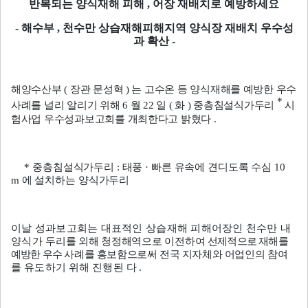
반복되는 양식재해 피해
,
어장 재배치로 예방하세요
-
해수부
,
천수만 상습재해피해지역 양식장 재배치 우수성
과 확산
-
해양수산부
(
장관 문성혁
)
는 고수온 등 양식재해를 예방한 우수
*
사례를 널리 알리기 위해
6
월
22
일
(
화
)
중층침설식가두리
시
험사업 우수성과보고회를 개최한다고 밝혔다
.
*
중층침설식가두리
:
태풍
·
빠른 유속에 견디도록 수심
10
m
에 설치하는 양식가두리
이날 성과보고회는 대표적인 상습재해 피해어장인 천수만 내
양식가
두리를 외해 청정해역으로 이전하여
선제적으로 재해를
예방한 우수
사례를 홍보함으로써 전국 지자체와 어업인의
참여
를 유도하기 위해 진행된
다
.